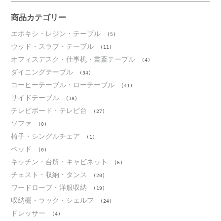
イ
ブ
商品カテゴリー
エポキシ・レジン・テーブル
(5)
ウッド・スラブ・テーブル
(11)
オフィスデスク・仕事机・書斎テーブル
(4)
ダイニングテーブル
(34)
コーヒーテーブル・ローテーブル
(41)
サイドテーブル
(18)
テレビボード・テレビ台
(27)
ソファ
(0)
椅子・シングルチェア
(1)
ベッド
(0)
キッチン・台所・キャビネット
(6)
チェスト・収納・タンス
(20)
ワードローブ・洋服収納
(19)
収納棚・ラック・シェルフ
(24)
ドレッサー
(4)