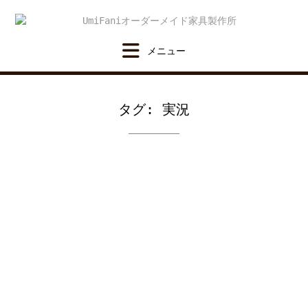
Skip
to
content
タグ:
実況