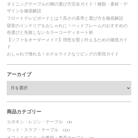
ダイニングテーブルの脚の選び方完全ガイド！種類・素材・デ
ザインを徹底解説
フロートテレビボードとは？高さの基準と選び方を徹底解説
寝室のインテリアをおしゃれに！ベッドフレームのおすすめの
色選びと失敗しないカラーコーディネート術
【ソファをオーダーメイド】理想を賢く叶えるための徹底ガイ
ド
おしゃれで憧れる！ホテルライクなリビングの実現ガイド
アーカイブ
ア
ー
カ
イ
ブ
商品カテゴリー
エポキシ・レジン・テーブル
(5)
ウッド・スラブ・テーブル
(11)
オフィスデスク・仕事机・書斎テーブル