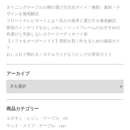
ダイニングテーブルの脚の選び方完全ガイド！種類・素材・デ
ザインを徹底解説
フロートテレビボードとは？高さの基準と選び方を徹底解説
寝室のインテリアをおしゃれに！ベッドフレームのおすすめの
色選びと失敗しないカラーコーディネート術
【ソファをオーダーメイド】理想を賢く叶えるための徹底ガイ
ド
おしゃれで憧れる！ホテルライクなリビングの実現ガイド
アーカイブ
ア
ー
カ
イ
ブ
商品カテゴリー
エポキシ・レジン・テーブル
(5)
ウッド・スラブ・テーブル
(11)