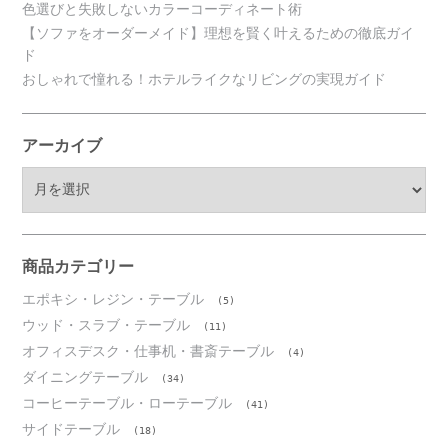
色選びと失敗しないカラーコーディネート術
【ソファをオーダーメイド】理想を賢く叶えるための徹底ガイ
ド
おしゃれで憧れる！ホテルライクなリビングの実現ガイド
アーカイブ
ア
ー
カ
イ
ブ
商品カテゴリー
エポキシ・レジン・テーブル
(5)
ウッド・スラブ・テーブル
(11)
オフィスデスク・仕事机・書斎テーブル
(4)
ダイニングテーブル
(34)
コーヒーテーブル・ローテーブル
(41)
サイドテーブル
(18)