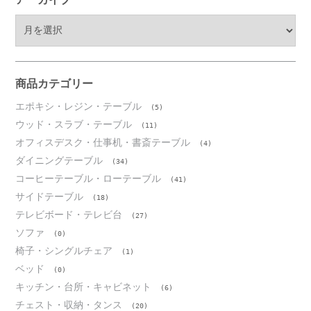
ア
ー
カ
イ
ブ
商品カテゴリー
エポキシ・レジン・テーブル
(5)
ウッド・スラブ・テーブル
(11)
オフィスデスク・仕事机・書斎テーブル
(4)
ダイニングテーブル
(34)
コーヒーテーブル・ローテーブル
(41)
サイドテーブル
(18)
テレビボード・テレビ台
(27)
ソファ
(0)
椅子・シングルチェア
(1)
ベッド
(0)
キッチン・台所・キャビネット
(6)
チェスト・収納・タンス
(20)