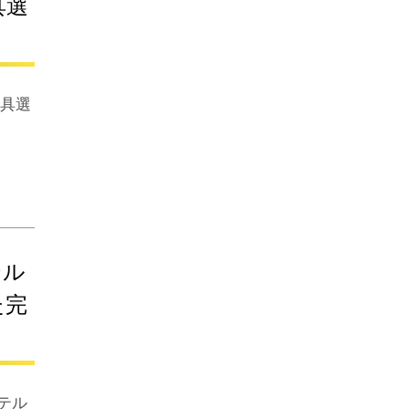
具選
家具選
テル
た完
ホテル