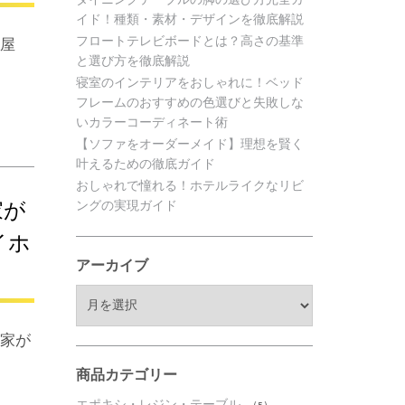
イド！種類・素材・デザインを徹底解説
フロートテレビボードとは？高さの基準
平屋
と選び方を徹底解説
寝室のインテリアをおしゃれに！ベッド
フレームのおすすめの色選びと失敗しな
いカラーコーディネート術
【ソファをオーダーメイド】理想を賢く
叶えるための徹底ガイド
おしゃれで憧れる！ホテルライクなリビ
ングの実現ガイド
家が
イホ
アーカイブ
ア
ー
カ
築家が
イ
ブ
商品カテゴリー
エポキシ・レジン・テーブル