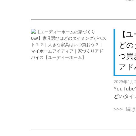
【ユ
どの
つ買
アド
2025年1月
YouT
どのタイ
>>> 続