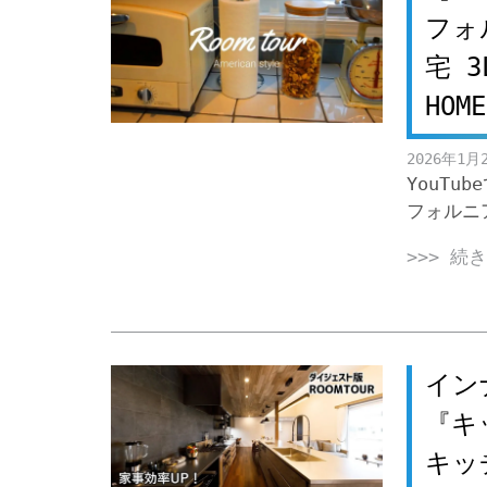
フォ
宅 3
HOM
2026年1月
YouT
フォルニ
>>> 続
イン
『キ
キッ