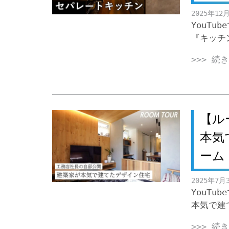
2025年12
YouT
『キッチ
>>> 続
【ル
本気
ーム
2025年7月
YouT
本気で建
>>> 続