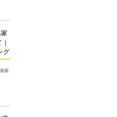
築家
て｜
ング
建築家