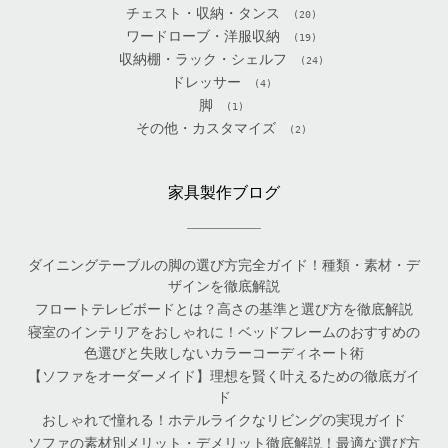
チェスト・収納・タンス
(20)
ワードローブ・洋服収納
(19)
収納棚・ラック・シェルフ
(24)
ドレッサー
(4)
脚
(1)
その他・カスタマイズ
(2)
家具製作ブログ
ダイニングテーブルの脚の選び方完全ガイド！種類・素材・デ
ザインを徹底解説
フロートテレビボードとは？高さの基準と選び方を徹底解説
寝室のインテリアをおしゃれに！ベッドフレームのおすすめの
色選びと失敗しないカラーコーディネート術
【ソファをオーダーメイド】理想を賢く叶えるための徹底ガイ
ド
おしゃれで憧れる！ホテルライクなリビングの実現ガイド
ソファの素材別メリット・デメリット徹底解説！最適な選び方