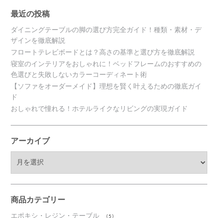
最近の投稿
ダイニングテーブルの脚の選び方完全ガイド！種類・素材・デ
ザインを徹底解説
フロートテレビボードとは？高さの基準と選び方を徹底解説
寝室のインテリアをおしゃれに！ベッドフレームのおすすめの
色選びと失敗しないカラーコーディネート術
【ソファをオーダーメイド】理想を賢く叶えるための徹底ガイ
ド
おしゃれで憧れる！ホテルライクなリビングの実現ガイド
アーカイブ
ア
ー
カ
イ
ブ
商品カテゴリー
エポキシ・レジン・テーブル
(5)