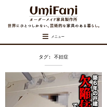
Skip
to
content
タグ:
不妊症