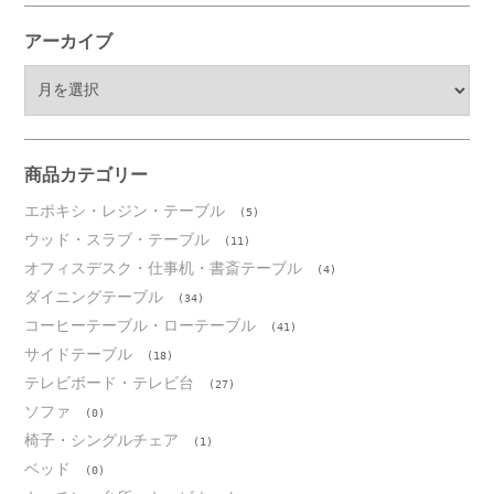
アーカイブ
ア
ー
カ
イ
ブ
商品カテゴリー
エポキシ・レジン・テーブル
(5)
ウッド・スラブ・テーブル
(11)
オフィスデスク・仕事机・書斎テーブル
(4)
ダイニングテーブル
(34)
コーヒーテーブル・ローテーブル
(41)
サイドテーブル
(18)
テレビボード・テレビ台
(27)
ソファ
(0)
椅子・シングルチェア
(1)
ベッド
(0)