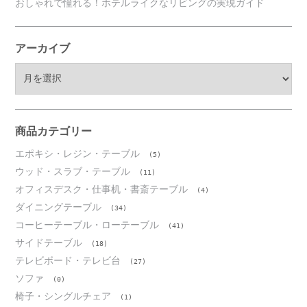
おしゃれで憧れる！ホテルライクなリビングの実現ガイド
アーカイブ
ア
ー
カ
イ
ブ
商品カテゴリー
エポキシ・レジン・テーブル
(5)
ウッド・スラブ・テーブル
(11)
オフィスデスク・仕事机・書斎テーブル
(4)
ダイニングテーブル
(34)
コーヒーテーブル・ローテーブル
(41)
サイドテーブル
(18)
テレビボード・テレビ台
(27)
ソファ
(0)
椅子・シングルチェア
(1)