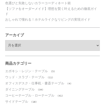
色選びと失敗しないカラーコーディネート術
【ソファをオーダーメイド】理想を賢く叶えるための徹底ガイ
ド
おしゃれで憧れる！ホテルライクなリビングの実現ガイド
アーカイブ
ア
ー
カ
イ
ブ
商品カテゴリー
エポキシ・レジン・テーブル
(5)
ウッド・スラブ・テーブル
(11)
オフィスデスク・仕事机・書斎テーブル
(4)
ダイニングテーブル
(34)
コーヒーテーブル・ローテーブル
(41)
サイドテーブル
(18)