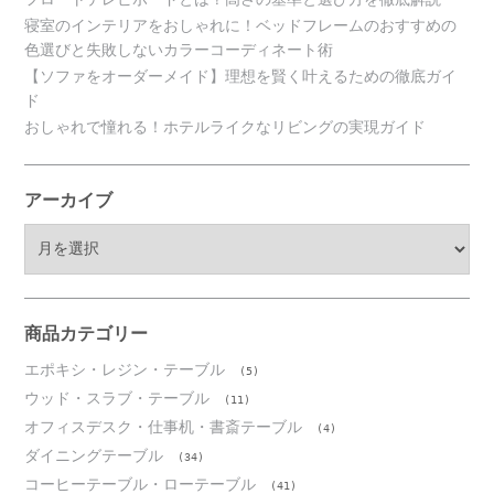
寝室のインテリアをおしゃれに！ベッドフレームのおすすめの
色選びと失敗しないカラーコーディネート術
【ソファをオーダーメイド】理想を賢く叶えるための徹底ガイ
ド
おしゃれで憧れる！ホテルライクなリビングの実現ガイド
アーカイブ
ア
ー
カ
イ
ブ
商品カテゴリー
エポキシ・レジン・テーブル
(5)
ウッド・スラブ・テーブル
(11)
オフィスデスク・仕事机・書斎テーブル
(4)
ダイニングテーブル
(34)
コーヒーテーブル・ローテーブル
(41)