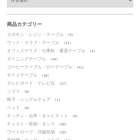
ー
カ
イ
ブ
商品カテゴリー
エポキシ・レジン・テーブル
(5)
ウッド・スラブ・テーブル
(11)
オフィスデスク・仕事机・書斎テーブル
(4)
ダイニングテーブル
(34)
コーヒーテーブル・ローテーブル
(41)
サイドテーブル
(18)
テレビボード・テレビ台
(27)
ソファ
(0)
椅子・シングルチェア
(1)
ベッド
(0)
キッチン・台所・キャビネット
(6)
チェスト・収納・タンス
(20)
ワードローブ・洋服収納
(19)
収納棚・ラック・シェルフ