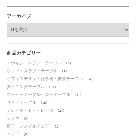
アーカイブ
ア
ー
カ
イ
ブ
商品カテゴリー
エポキシ・レジン・テーブル
(5)
ウッド・スラブ・テーブル
(11)
オフィスデスク・仕事机・書斎テーブル
(4)
ダイニングテーブル
(34)
コーヒーテーブル・ローテーブル
(41)
サイドテーブル
(18)
テレビボード・テレビ台
(27)
ソファ
(0)
椅子・シングルチェア
(1)
ベッド
(0)