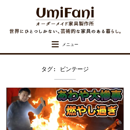
Skip
to
content
タグ:
ビンテージ