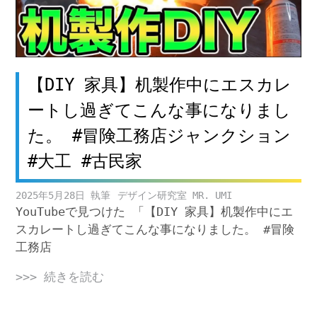
【DIY 家具】机製作中にエスカレ
ートし過ぎてこんな事になりまし
た。 #冒険工務店ジャンクション
#大工 #古民家
2025年5月28日
デザイン研究室 MR. UMI
YouTubeで見つけた 「【DIY 家具】机製作中にエ
スカレートし過ぎてこんな事になりました。 #冒険
工務店
>>> 続きを読む