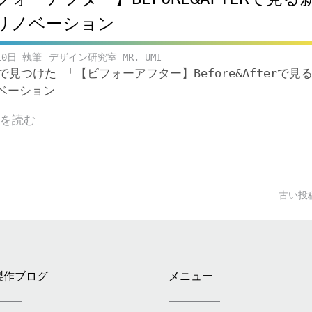
リノベーション
10日
デザイン研究室 MR. UMI
beで見つけた 「【ビフォーアフター】Before&Afterで見
ベーション
きを読む
古い投
製作ブログ
メニュー