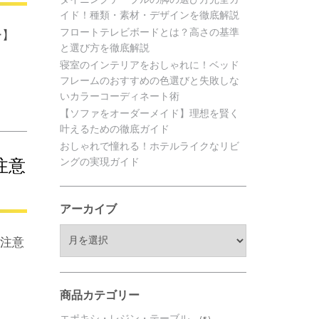
イド！種類・素材・デザインを徹底解説
フロートテレビボードとは？高さの基準
ー】
と選び方を徹底解説
寝室のインテリアをおしゃれに！ベッド
フレームのおすすめの色選びと失敗しな
いカラーコーディネート術
【ソファをオーダーメイド】理想を賢く
叶えるための徹底ガイド
おしゃれで憧れる！ホテルライクなリビ
ングの実現ガイド
注意
】
アーカイブ
ア
の注意
ー
カ
イ
ブ
商品カテゴリー
エポキシ・レジン・テーブル