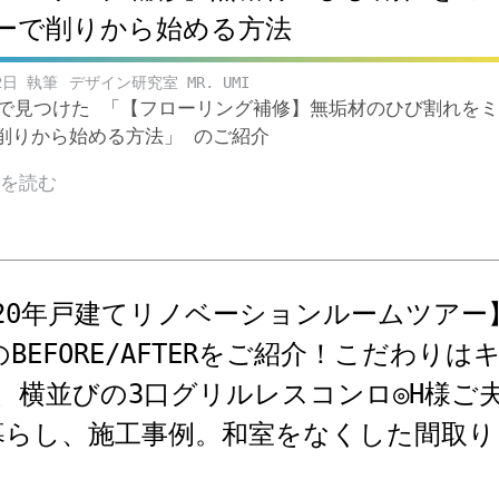
ーで削りから始める方法
2日
デザイン研究室 MR. UMI
ubeで見つけた 「【フローリング補修】無垢材のひび割れを
削りから始める方法」 のご紹介
きを読む
20年戸建てリノベーションルームツアー
KのBEFORE/AFTERをご紹介！こだわりは
、横並びの3口グリルレスコンロ◎H様ご
暮らし、施工事例。和室をなくした間取り