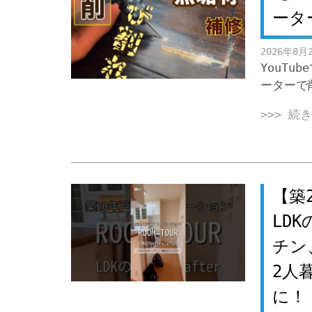
ータ
2026年8月
YouT
ーターで
>>> 続
【築
LD
チン
2人
に！