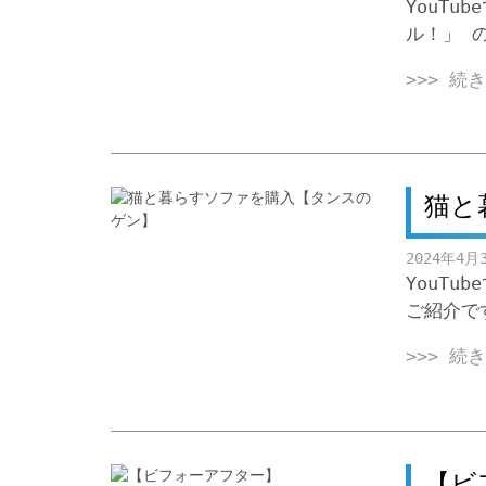
YouT
ル！」 
>>> 続
猫と
2024年4月
YouT
ご紹介で
>>> 続
【ビ