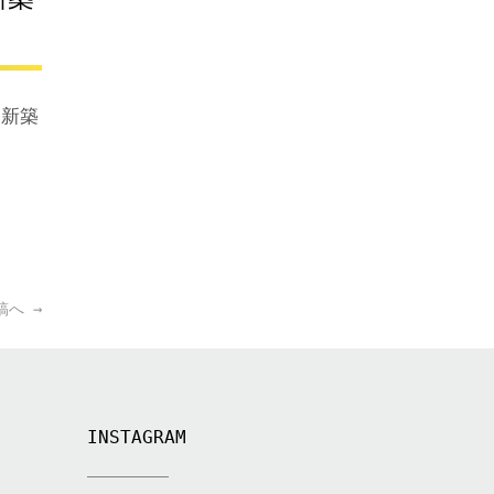
る新築
稿へ
→
INSTAGRAM