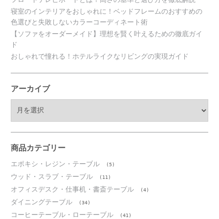
寝室のインテリアをおしゃれに！ベッドフレームのおすすめの
色選びと失敗しないカラーコーディネート術
【ソファをオーダーメイド】理想を賢く叶えるための徹底ガイ
ド
おしゃれで憧れる！ホテルライクなリビングの実現ガイド
アーカイブ
ア
ー
カ
イ
ブ
商品カテゴリー
エポキシ・レジン・テーブル
(5)
ウッド・スラブ・テーブル
(11)
オフィスデスク・仕事机・書斎テーブル
(4)
ダイニングテーブル
(34)
コーヒーテーブル・ローテーブル
(41)