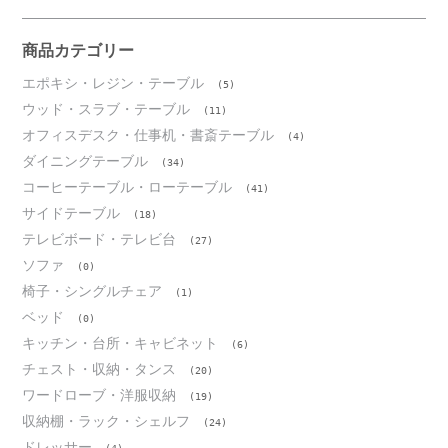
カ
イ
ブ
商品カテゴリー
エポキシ・レジン・テーブル
(5)
ウッド・スラブ・テーブル
(11)
オフィスデスク・仕事机・書斎テーブル
(4)
ダイニングテーブル
(34)
コーヒーテーブル・ローテーブル
(41)
サイドテーブル
(18)
テレビボード・テレビ台
(27)
ソファ
(0)
椅子・シングルチェア
(1)
ベッド
(0)
キッチン・台所・キャビネット
(6)
チェスト・収納・タンス
(20)
ワードローブ・洋服収納
(19)
収納棚・ラック・シェルフ
(24)
ドレッサー