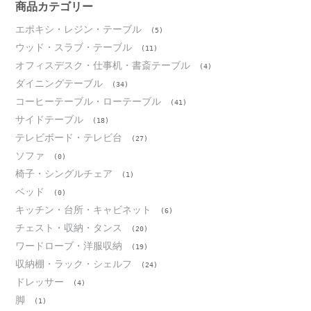
ブ
商品カテゴリー
エポキシ・レジン・テーブル
(5)
ウッド・スラブ・テーブル
(11)
オフィスデスク・仕事机・書斎テーブル
(4)
ダイニングテーブル
(34)
コーヒーテーブル・ローテーブル
(41)
サイドテーブル
(18)
テレビボード・テレビ台
(27)
ソファ
(0)
椅子・シングルチェア
(1)
ベッド
(0)
キッチン・台所・キャビネット
(6)
チェスト・収納・タンス
(20)
ワードローブ・洋服収納
(19)
収納棚・ラック・シェルフ
(24)
ドレッサー
(4)
脚
(1)