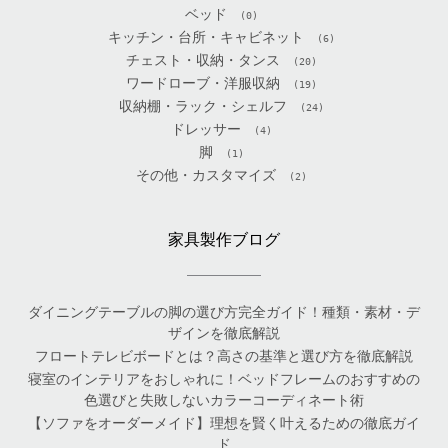
ベッド
(0)
キッチン・台所・キャビネット
(6)
チェスト・収納・タンス
(20)
ワードローブ・洋服収納
(19)
収納棚・ラック・シェルフ
(24)
ドレッサー
(4)
脚
(1)
その他・カスタマイズ
(2)
家具製作ブログ
ダイニングテーブルの脚の選び方完全ガイド！種類・素材・デ
ザインを徹底解説
フロートテレビボードとは？高さの基準と選び方を徹底解説
寝室のインテリアをおしゃれに！ベッドフレームのおすすめの
色選びと失敗しないカラーコーディネート術
【ソファをオーダーメイド】理想を賢く叶えるための徹底ガイ
ド