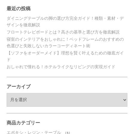
最近の投稿
ダイニングテーブルの脚の選び方完全ガイド！種類・素材・デ
ザインを徹底解説
フロートテレビボードとは？高さの基準と選び方を徹底解説
寝室のインテリアをおしゃれに！ベッドフレームのおすすめの
色選びと失敗しないカラーコーディネート術
【ソファをオーダーメイド】理想を賢く叶えるための徹底ガイ
ド
おしゃれで憧れる！ホテルライクなリビングの実現ガイド
アーカイブ
ア
ー
カ
イ
ブ
商品カテゴリー
エポキシ・レジン・テーブル
(5)