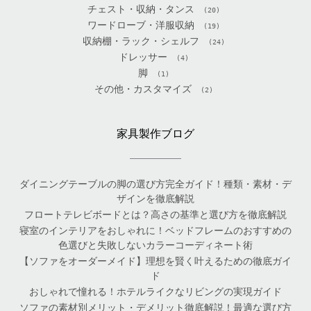
チェスト・収納・タンス
(20)
ワードローブ・洋服収納
(19)
収納棚・ラック・シェルフ
(24)
ドレッサー
(4)
脚
(1)
その他・カスタマイズ
(2)
家具製作ブログ
ダイニングテーブルの脚の選び方完全ガイド！種類・素材・デ
ザインを徹底解説
フロートテレビボードとは？高さの基準と選び方を徹底解説
寝室のインテリアをおしゃれに！ベッドフレームのおすすめの
色選びと失敗しないカラーコーディネート術
【ソファをオーダーメイド】理想を賢く叶えるための徹底ガイ
ド
おしゃれで憧れる！ホテルライクなリビングの実現ガイド
ソファの素材別メリット・デメリット徹底解説！最適な選び方