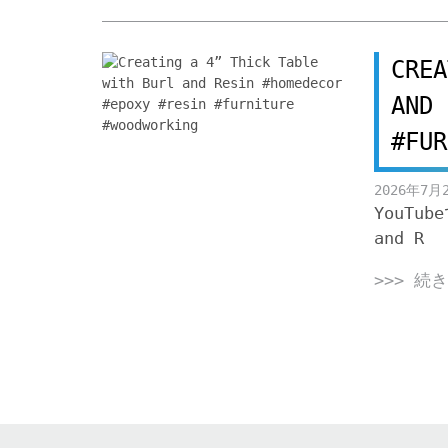
CREA
AND 
#FUR
2026年7月
YouTub
and R
>>> 続
Posts
navigation