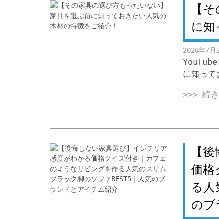
【そ
に知
2026年7月
YouT
に知って
>>> 続
【後
価格
る人
のブ