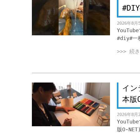
#DI
2026年8月
YouT
#diy#
>>> 続
イン
本版
2026年8月
YouT
版O-NE