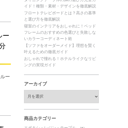
イド！種類・素材・デザインを徹底解説
フロートテレビボードとは？高さの基準
と選び方を徹底解説
寝室のインテリアをおしゃれに！ベッド
フレームのおすすめの色選びと失敗しな
ルー
いカラーコーディネート術
分
【ソファをオーダーメイド】理想を賢く
叶えるための徹底ガイド
おしゃれで憧れる！ホテルライクなリビ
ングの実現ガイド
ルルー
アーカイブ
ア
ー
カ
イ
ブ
商品カテゴリー
エポキシ・レジン・テーブル