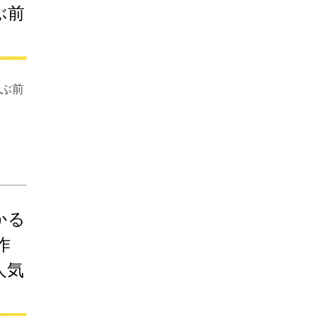
ぶ前
！
選ぶ前
かる
作
人気