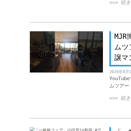
>>> 続
MJ
ムツ
譲マ
2026年8月
YouTu
ムツアー
>>> 続