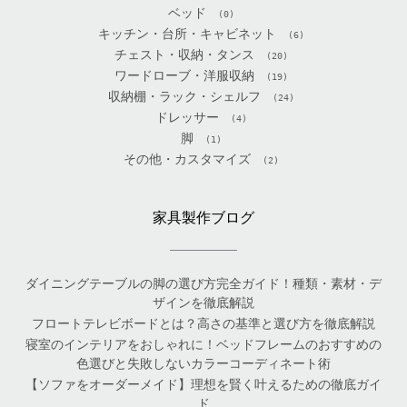
ベッド
(0)
キッチン・台所・キャビネット
(6)
チェスト・収納・タンス
(20)
ワードローブ・洋服収納
(19)
収納棚・ラック・シェルフ
(24)
ドレッサー
(4)
脚
(1)
その他・カスタマイズ
(2)
家具製作ブログ
ダイニングテーブルの脚の選び方完全ガイド！種類・素材・デ
ザインを徹底解説
フロートテレビボードとは？高さの基準と選び方を徹底解説
寝室のインテリアをおしゃれに！ベッドフレームのおすすめの
色選びと失敗しないカラーコーディネート術
【ソファをオーダーメイド】理想を賢く叶えるための徹底ガイ
ド