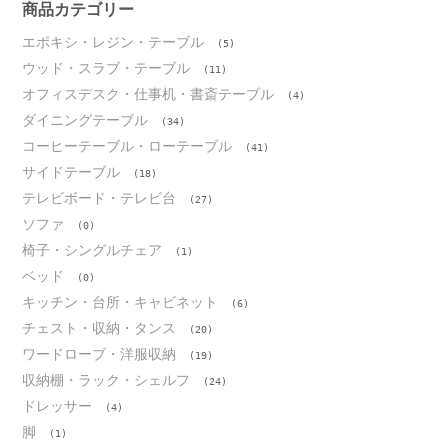
ブ
商品カテゴリー
エポキシ・レジン・テーブル
(5)
ウッド・スラブ・テーブル
(11)
オフィスデスク・仕事机・書斎テーブル
(4)
ダイニングテーブル
(34)
コーヒーテーブル・ローテーブル
(41)
サイドテーブル
(18)
テレビボード・テレビ台
(27)
ソファ
(0)
椅子・シングルチェア
(1)
ベッド
(0)
キッチン・台所・キャビネット
(6)
チェスト・収納・タンス
(20)
ワードローブ・洋服収納
(19)
収納棚・ラック・シェルフ
(24)
ドレッサー
(4)
脚
(1)