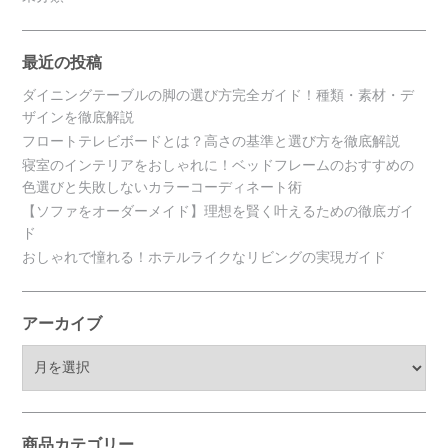
最近の投稿
ダイニングテーブルの脚の選び方完全ガイド！種類・素材・デ
ザインを徹底解説
フロートテレビボードとは？高さの基準と選び方を徹底解説
寝室のインテリアをおしゃれに！ベッドフレームのおすすめの
色選びと失敗しないカラーコーディネート術
【ソファをオーダーメイド】理想を賢く叶えるための徹底ガイ
ド
おしゃれで憧れる！ホテルライクなリビングの実現ガイド
アーカイブ
ア
ー
カ
イ
ブ
商品カテゴリー