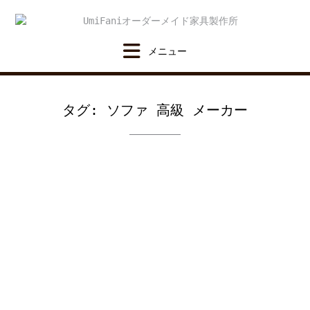
Skip
to
content
タグ:
ソファ 高級 メーカー