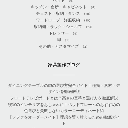
ベッド
(0)
キッチン・台所・キャビネット
(6)
チェスト・収納・タンス
(20)
ワードローブ・洋服収納
(19)
収納棚・ラック・シェルフ
(24)
ドレッサー
(4)
脚
(1)
その他・カスタマイズ
(2)
家具製作ブログ
ダイニングテーブルの脚の選び方完全ガイド！種類・素材・デ
ザインを徹底解説
フロートテレビボードとは？高さの基準と選び方を徹底解説
寝室のインテリアをおしゃれに！ベッドフレームのおすすめの
色選びと失敗しないカラーコーディネート術
【ソファをオーダーメイド】理想を賢く叶えるための徹底ガイ
ド