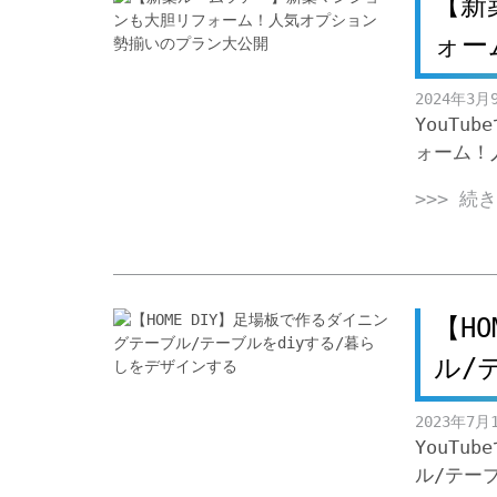
【新
ォー
2024年3月
YouT
ォーム！
>>> 続
【H
ル/
2023年7月
YouTu
ル/テー