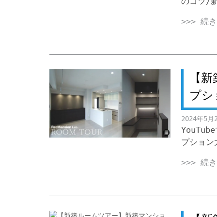
のコツ/
>>> 続
【新
プシ
2024年5月
YouT
プション
>>> 続