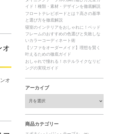
イド！種類・素材・デザインを徹底解説
フロートテレビボードとは？高さの基準
と選び方を徹底解説
寝室のインテリアをおしゃれに！ベッド
フレームのおすすめの色選びと失敗しな
いカラーコーディネート術
ンオ
【ソファをオーダーメイド】理想を賢く
叶えるための徹底ガイド
おしゃれで憧れる！ホテルライクなリビ
ングの実現ガイド
ョンオ
アーカイブ
ア
ー
カ
イ
ブ
商品カテゴリー
エポキシ・レジン・テーブル