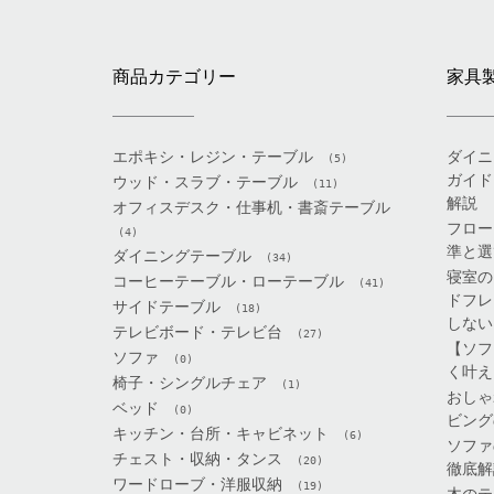
商品カテゴリー
家具
エポキシ・レジン・テーブル
ダイニ
(5)
ガイド
ウッド・スラブ・テーブル
(11)
解説
オフィスデスク・仕事机・書斎テーブル
フロー
(4)
準と選
ダイニングテーブル
(34)
寝室の
コーヒーテーブル・ローテーブル
(41)
ドフレ
サイドテーブル
(18)
しない
テレビボード・テレビ台
(27)
【ソフ
ソファ
(0)
く叶え
椅子・シングルチェア
(1)
おしゃ
ベッド
(0)
ビング
キッチン・台所・キャビネット
(6)
ソファ
チェスト・収納・タンス
(20)
徹底解
ワードローブ・洋服収納
(19)