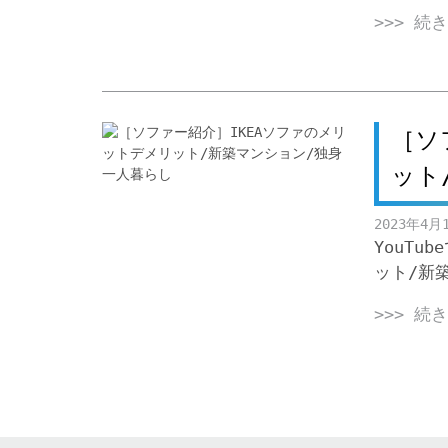
>>> 続
［ソ
ット
2023年4月
YouTu
ット/新
>>> 続