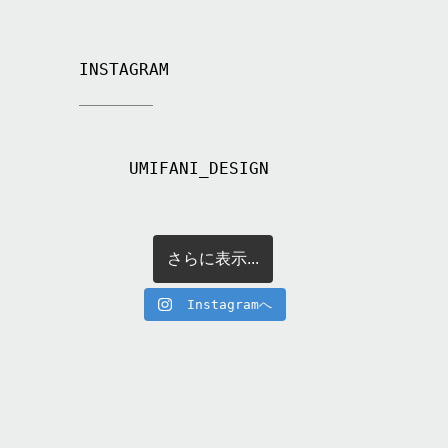
INSTAGRAM
UMIFANI_DESIGN
さらに表示...
Instagramへ