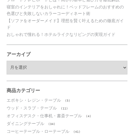
寝室のインテリアをおしゃれに！ベッドフレームのおすすめの
色選びと失敗しないカラーコーディネート術
【ソファをオーダーメイド】理想を賢く叶えるための徹底ガイ
ド
おしゃれで憧れる！ホテルライクなリビングの実現ガイド
アーカイブ
ア
ー
カ
イ
ブ
商品カテゴリー
エポキシ・レジン・テーブル
(5)
ウッド・スラブ・テーブル
(11)
オフィスデスク・仕事机・書斎テーブル
(4)
ダイニングテーブル
(34)
コーヒーテーブル・ローテーブル
(41)