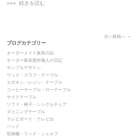
>>> 続きを読む
Posts
古い投稿へ
→
navigation
ブログカテゴリー
オーダーメイド家具の話
オーダー家具製作職人の日記
サンプルデザイン
ウッド・スラブ・テーブル
エポキシ・レジン・テーブル
コーヒーテーブル・ローテーブル
サイドテーブル
ソファ・椅子・シングルチェア
ダイニングテーブル
テレビボード・テレビ台
ベッド
収納棚・ラック・シェルフ