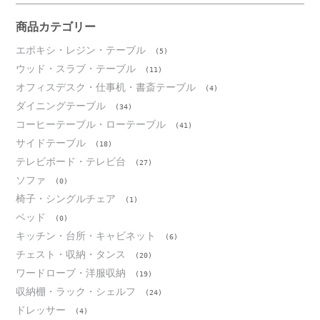
イ
ブ
商品カテゴリー
エポキシ・レジン・テーブル
(5)
ウッド・スラブ・テーブル
(11)
オフィスデスク・仕事机・書斎テーブル
(4)
ダイニングテーブル
(34)
コーヒーテーブル・ローテーブル
(41)
サイドテーブル
(18)
テレビボード・テレビ台
(27)
ソファ
(0)
椅子・シングルチェア
(1)
ベッド
(0)
キッチン・台所・キャビネット
(6)
チェスト・収納・タンス
(20)
ワードローブ・洋服収納
(19)
収納棚・ラック・シェルフ
(24)
ドレッサー
(4)