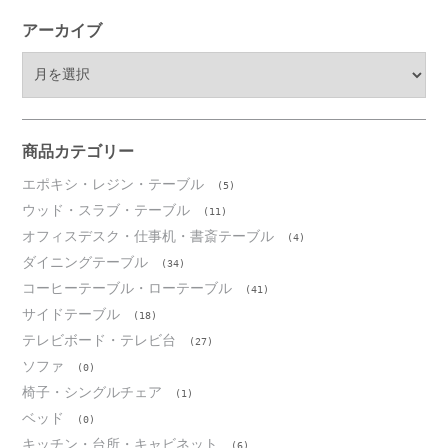
アーカイブ
ア
ー
カ
イ
ブ
商品カテゴリー
エポキシ・レジン・テーブル
(5)
ウッド・スラブ・テーブル
(11)
オフィスデスク・仕事机・書斎テーブル
(4)
ダイニングテーブル
(34)
コーヒーテーブル・ローテーブル
(41)
サイドテーブル
(18)
テレビボード・テレビ台
(27)
ソファ
(0)
椅子・シングルチェア
(1)
ベッド
(0)
キッチン・台所・キャビネット
(6)