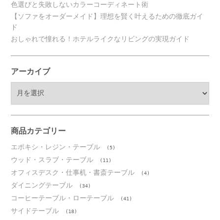
色選びと失敗しないカラーコーディネート術
【ソファをオーダーメイド】理想を賢く叶えるための徹底ガイ
ド
おしゃれで憧れる！ホテルライクなリビングの実現ガイド
アーカイブ
ア
ー
カ
イ
ブ
商品カテゴリー
エポキシ・レジン・テーブル
(5)
ウッド・スラブ・テーブル
(11)
オフィスデスク・仕事机・書斎テーブル
(4)
ダイニングテーブル
(34)
コーヒーテーブル・ローテーブル
(41)
サイドテーブル
(18)