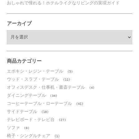
おしゃれで憧れる！ホテルライクなリビングの実現ガイド
アーカイブ
ア
ー
カ
イ
ブ
商品カテゴリー
エポキシ・レジン・テーブル
(5)
ウッド・スラブ・テーブル
(11)
オフィスデスク・仕事机・書斎テーブル
(4)
ダイニングテーブル
(34)
コーヒーテーブル・ローテーブル
(41)
サイドテーブル
(18)
テレビボード・テレビ台
(27)
ソファ
(0)
椅子・シングルチェア
(1)