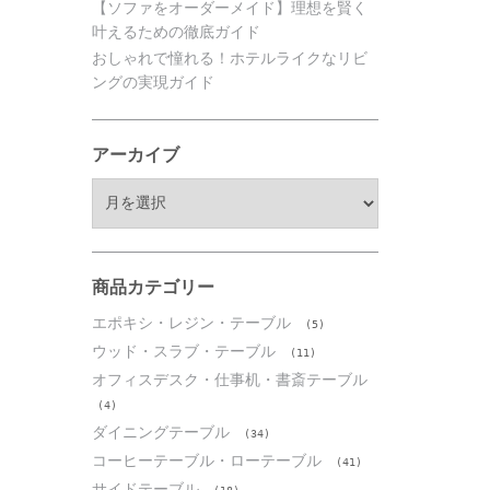
【ソファをオーダーメイド】理想を賢く
叶えるための徹底ガイド
おしゃれで憧れる！ホテルライクなリビ
ングの実現ガイド
アーカイブ
ア
ー
カ
イ
ブ
商品カテゴリー
エポキシ・レジン・テーブル
(5)
ウッド・スラブ・テーブル
(11)
オフィスデスク・仕事机・書斎テーブル
(4)
ダイニングテーブル
(34)
コーヒーテーブル・ローテーブル
(41)
サイドテーブル