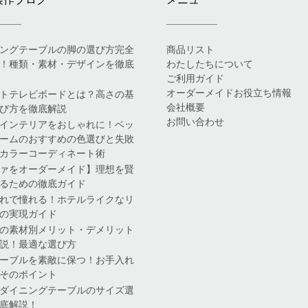
ングテーブルの脚の選び方完全
商品リスト
！種類・素材・デザインを徹底
わたしたちについて
ご利用ガイド
オーダーメイドお役立ち情報
トテレビボードとは？高さの基
会社概要
び方を徹底解説
お問い合わせ
インテリアをおしゃれに！ベッ
ームのおすすめの色選びと失敗
カラーコーディネート術
ァをオーダーメイド】理想を賢
るための徹底ガイド
れで憧れる！ホテルライクなリ
の実現ガイド
の素材別メリット・デメリット
説！最適な選び方
ーブルを素敵に保つ！お手入れ
そのポイント
ダイニングテーブルのサイズ選
底解説！