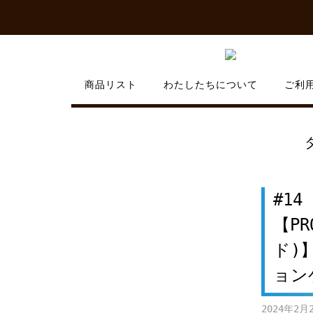
Skip
to
content
商品リスト
わたしたちについて
ご利
#1
【PR
ド)
ョン
2024年2月