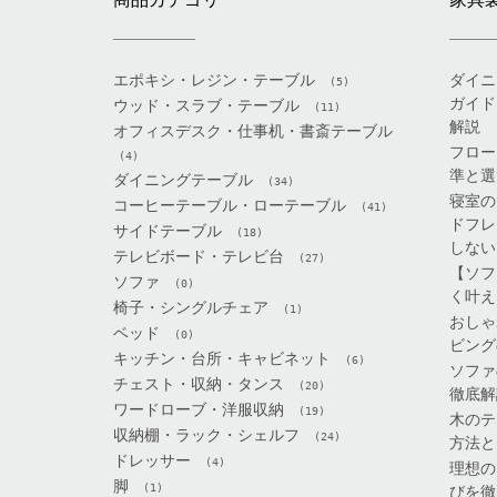
エポキシ・レジン・テーブル
ダイニ
(5)
ガイド
ウッド・スラブ・テーブル
(11)
解説
オフィスデスク・仕事机・書斎テーブル
フロー
(4)
準と選
ダイニングテーブル
(34)
寝室の
コーヒーテーブル・ローテーブル
(41)
ドフレ
サイドテーブル
(18)
しない
テレビボード・テレビ台
(27)
【ソフ
ソファ
(0)
く叶え
椅子・シングルチェア
(1)
おしゃ
ベッド
(0)
ビング
キッチン・台所・キャビネット
(6)
ソファ
チェスト・収納・タンス
(20)
徹底解
ワードローブ・洋服収納
(19)
木のテ
収納棚・ラック・シェルフ
(24)
方法と
ドレッサー
(4)
理想の
脚
(1)
びを徹