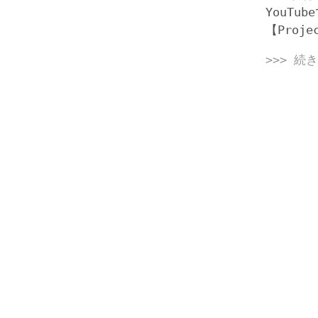
YouTu
【Proje
>>> 続