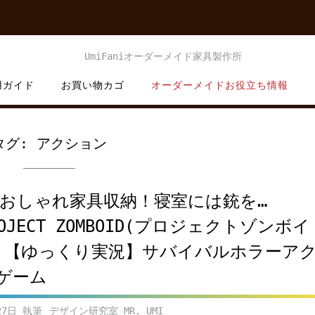
用ガイド
お買い物カゴ
オーダーメイドお役立ち情報
タグ:
アクション
4 おしゃれ家具収納！寝室には銃を…
OJECT ZOMBOID(プロジェクトゾンボイ
】【ゆっくり実況】サバイバルホラーア
ゲーム
27日
デザイン研究室 MR. UMI