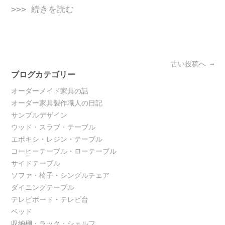
>>> 続きを読む
Posts
古い投稿へ
→
navigation
ブログカテゴリー
オーダーメイド家具の話
オーダー家具製作職人の日記
サンプルデザイン
ウッド・スラブ・テーブル
エポキシ・レジン・テーブル
コーヒーテーブル・ローテーブル
サイドテーブル
ソファ・椅子・シングルチェア
ダイニングテーブル
テレビボード・テレビ台
ベッド
収納棚・ラック・シェルフ