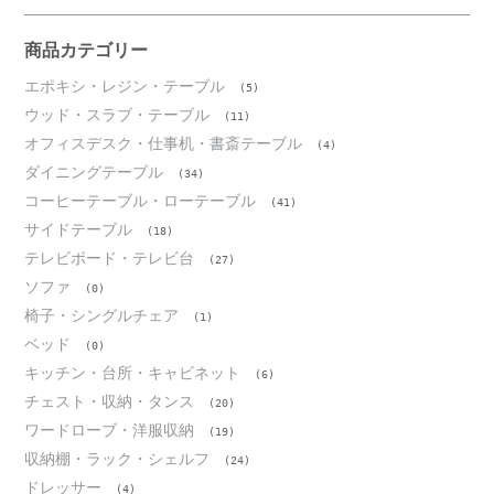
イ
ブ
商品カテゴリー
エポキシ・レジン・テーブル
(5)
ウッド・スラブ・テーブル
(11)
オフィスデスク・仕事机・書斎テーブル
(4)
ダイニングテーブル
(34)
コーヒーテーブル・ローテーブル
(41)
サイドテーブル
(18)
テレビボード・テレビ台
(27)
ソファ
(0)
椅子・シングルチェア
(1)
ベッド
(0)
キッチン・台所・キャビネット
(6)
チェスト・収納・タンス
(20)
ワードローブ・洋服収納
(19)
収納棚・ラック・シェルフ
(24)
ドレッサー
(4)