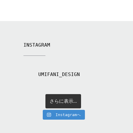
INSTAGRAM
UMIFANI_DESIGN
さらに表示...
Instagramへ