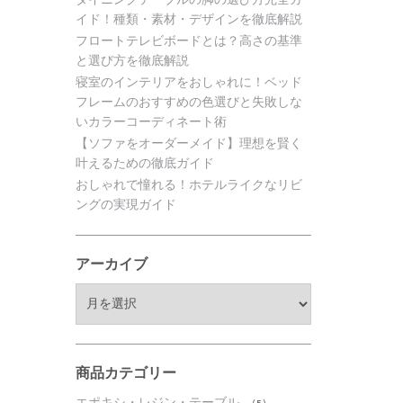
イド！種類・素材・デザインを徹底解説
フロートテレビボードとは？高さの基準
と選び方を徹底解説
寝室のインテリアをおしゃれに！ベッド
フレームのおすすめの色選びと失敗しな
いカラーコーディネート術
【ソファをオーダーメイド】理想を賢く
叶えるための徹底ガイド
おしゃれで憧れる！ホテルライクなリビ
ングの実現ガイド
アーカイブ
ア
ー
カ
イ
ブ
商品カテゴリー
エポキシ・レジン・テーブル