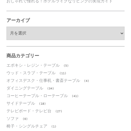
おしゃれで憧れる！ホテルライクなリビングの実現ガイド
アーカイブ
ア
ー
カ
イ
ブ
商品カテゴリー
エポキシ・レジン・テーブル
(5)
ウッド・スラブ・テーブル
(11)
オフィスデスク・仕事机・書斎テーブル
(4)
ダイニングテーブル
(34)
コーヒーテーブル・ローテーブル
(41)
サイドテーブル
(18)
テレビボード・テレビ台
(27)
ソファ
(0)
椅子・シングルチェア
(1)