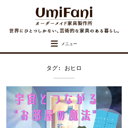
Skip
to
content
タグ:
おヒロ