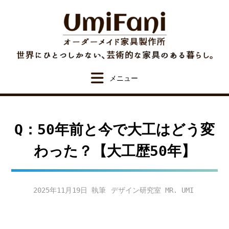
Skip
to
content
Q：50年前と今で大工はどう変
わった？【大工歴50年】
2025年11月19日
デザイン研究室 MR. UMI