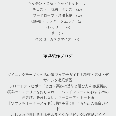
キッチン・台所・キャビネット
(6)
チェスト・収納・タンス
(20)
ワードローブ・洋服収納
(19)
収納棚・ラック・シェルフ
(24)
ドレッサー
(4)
脚
(1)
その他・カスタマイズ
(2)
家具製作ブログ
ダイニングテーブルの脚の選び方完全ガイド！種類・素材・デ
ザインを徹底解説
フロートテレビボードとは？高さの基準と選び方を徹底解説
寝室のインテリアをおしゃれに！ベッドフレームのおすすめの
色選びと失敗しないカラーコーディネート術
【ソファをオーダーメイド】理想を賢く叶えるための徹底ガイ
ド
おしゃれで憧れる！ホテルライクなリビングの実現ガイド