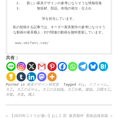
新しい家具デザインの参考になりそうな情報収集
無垢材、部品、布地の発注・仕入れ
等を担当しています。
私の投稿する記事では、オーダー家具製作の参考になりそう
な動画や家具職人・DIY関連の動画を随時更新しています。
www.umifani.com/
共有：
Posted in
家具デザイン研究室
Tagged
diy
,
リフォーム
,
大工
,
大工の正やん
,
大工の豆知識
,
大工仕事
,
建築
,
日曜大工
,
木製
,
木造
,
職人
Post
←
【2025年ニトリが凄い】おし
2 匠 家具製作 美術品保存箱
→