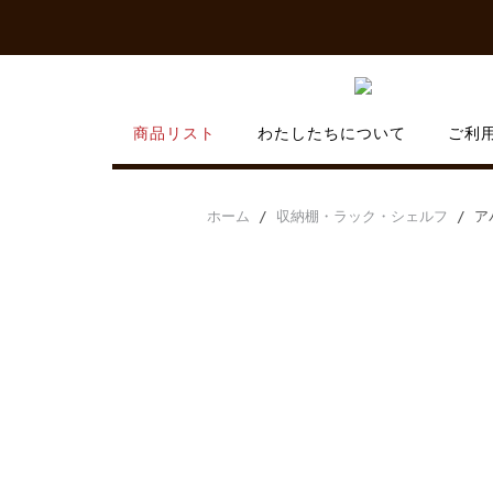
Skip
to
content
商品リスト
わたしたちについて
ご利
ホーム
/
収納棚・ラック・シェルフ
/ ア