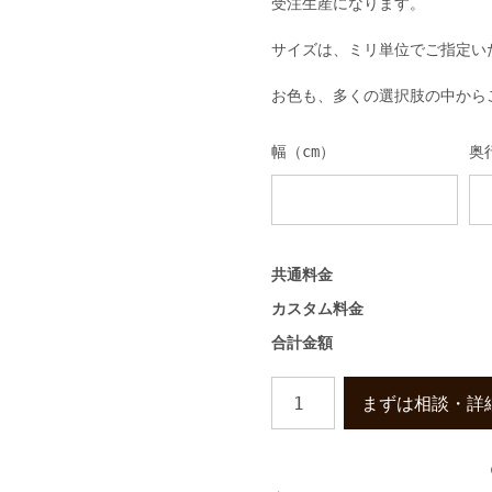
受注生産になります。
サイズは、ミリ単位でご指定い
お色も、多くの選択肢の中から
幅（cm）
奥
共通料金
カスタム料金
合計金額
ア
まずは相談・詳
パ
レ
ル
店