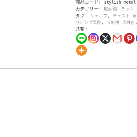
商品コード:
stylish metal
舗
カテゴリー:
収納棚・ラック
様
タグ:
,
向
シェルフ
チェスト 
け
,
リビング階段
収納棚 扉付き
オ
共有：
シ
ャ
レ
な
金
属
デ
ィ
ス
プ
レ
イ
ラ
ッ
ク
（高