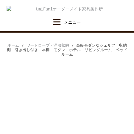
Skip
to
content
ホーム
/
ワードローブ・洋服収納
/ 高級モダンなシェルフ 収納
棚 引き出し付き 本棚 モダン ホテル リビングルーム ベッド
ルーム