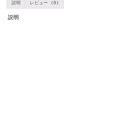
説明
レビュー (0)
棚
モ
説明
ダ
ン
ホ
テ
ル
リ
ビ
ン
グ
ル
ー
ム
ベ
ッ
ド
ル
ー
ム
個