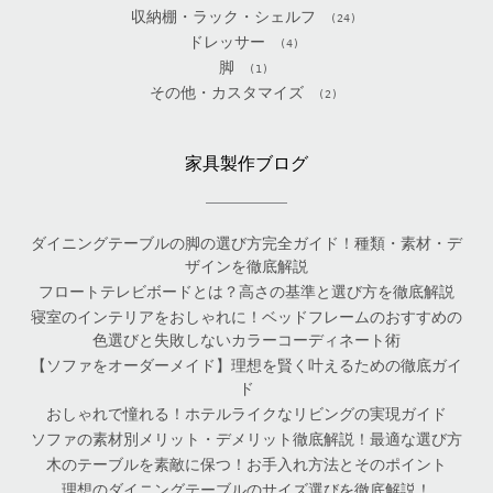
収納棚・ラック・シェルフ
(24)
ドレッサー
(4)
脚
(1)
その他・カスタマイズ
(2)
家具製作ブログ
ダイニングテーブルの脚の選び方完全ガイド！種類・素材・デ
ザインを徹底解説
フロートテレビボードとは？高さの基準と選び方を徹底解説
寝室のインテリアをおしゃれに！ベッドフレームのおすすめの
色選びと失敗しないカラーコーディネート術
【ソファをオーダーメイド】理想を賢く叶えるための徹底ガイ
ド
おしゃれで憧れる！ホテルライクなリビングの実現ガイド
ソファの素材別メリット・デメリット徹底解説！最適な選び方
木のテーブルを素敵に保つ！お手入れ方法とそのポイント
理想のダイニングテーブルのサイズ選びを徹底解説！