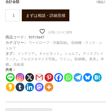
合計金額
高
まずは相談・詳細見積
級
モ
ダ
ン
お気に入りに追加
商品コード:
93fc9a47
な
カテゴリー:
,
ワードローブ・洋服収納
収納棚・ラック・シ
シ
ェ
ェルフ
ル
タグ:
,
,
,
インテリア
キャビネット
シェルフ
ディスプレイ
フ
,
,
,
,
,
ラック
フルカスタマイズ可能
ワイン
収納棚
家具
本
収
,
棚
高級感
納
共有：
棚
引
き
出
し
付
き
本