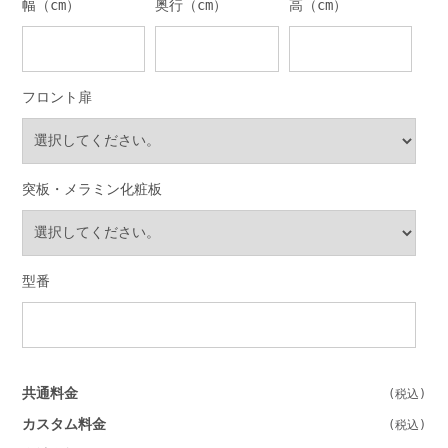
幅（cm）
奥行（cm）
高（cm）
フロント扉
突板・メラミン化粧板
型番
共通料金
カスタム料金