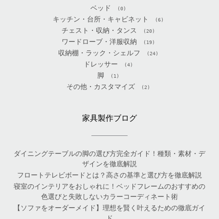
ベッド
(0)
キッチン・台所・キャビネット
(6)
チェスト・収納・タンス
(20)
ワードローブ・洋服収納
(19)
収納棚・ラック・シェルフ
(24)
ドレッサー
(4)
脚
(1)
その他・カスタマイズ
(2)
家具製作ブログ
ダイニングテーブルの脚の選び方完全ガイド！種類・素材・デ
ザインを徹底解説
フロートテレビボードとは？高さの基準と選び方を徹底解説
寝室のインテリアをおしゃれに！ベッドフレームのおすすめの
色選びと失敗しないカラーコーディネート術
【ソファをオーダーメイド】理想を賢く叶えるための徹底ガイ
ド