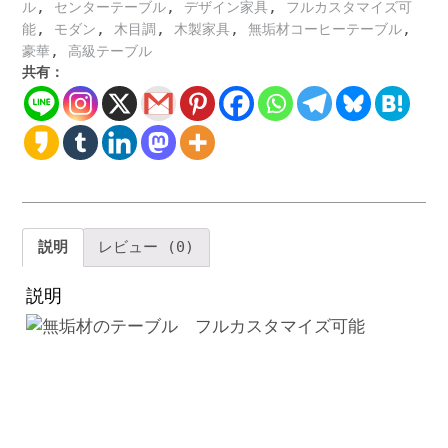
テ
,
,
,
ル
センターテーブル
デザイン家具
フルカスタマイズ可
ィ
,
,
,
,
,
能
モダン
木目調
木製家具
無垢材コーヒーテーブル
ー
,
豪華
高級テーブル
テ
共有：
ー
ブ
ル
モ
ダ
ン
な
リ
説明
レビュー (0)
ビ
ン
説明
グ
ル
ー
ム
セ
ン
タ
ー