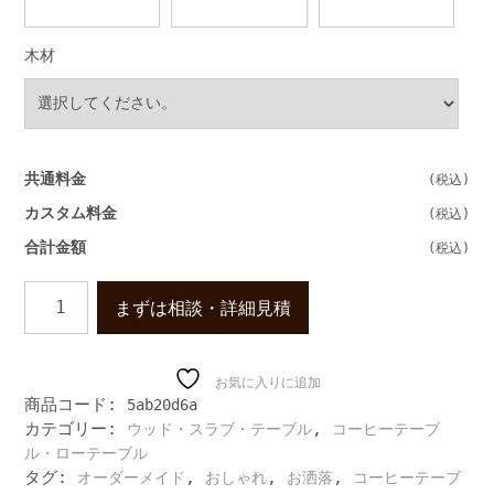
木材
共通料金
カスタム料金
合計金額
無
まずは相談・詳細見積
垢
材
の
大
お気に入りに追加
商品コード:
5ab20d6a
き
カテゴリー:
,
ウッド・スラブ・テーブル
コーヒーテーブ
な
丸
ル・ローテーブル
い
タグ:
,
,
,
オーダーメイド
おしゃれ
お洒落
コーヒーテーブ