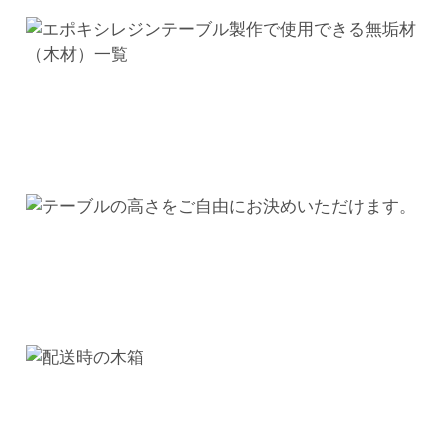
テ
ー
ブ
ル
コ
ー
ヒ
ー
テ
ー
ブ
ル
ダ
イ
ニ
ン
グ
個