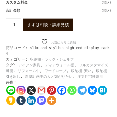
カスタム料金
合計金額
ス
まずは相談・詳細見積
リ
ム
で
ス
お気に入りに追加
商品コード:
slim and stylish high-end display rack
タ
4
イ
カテゴリー:
リ
収納棚・ラック・シェルフ
ッ
タグ:
,
,
アイアン家具
ディアウォール棚
フルカスタマイズ
シ
,
,
,
,
可能
リフォーム中
ワードローブ
収納棚 安い
収納棚
ュ
,
,
引き出し
新築計画中の人と繋がりたい
注文住宅神奈川
な
共有：
高
級
デ
ィ
ス
プ