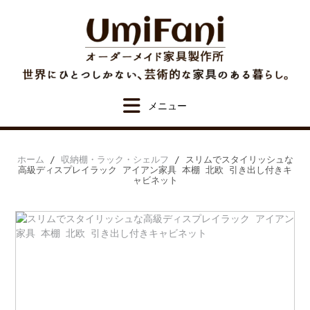
Skip
to
content
ホーム
/
収納棚・ラック・シェルフ
/ スリムでスタイリッシュな
高級ディスプレイラック アイアン家具 本棚 北欧 引き出し付きキ
ャビネット