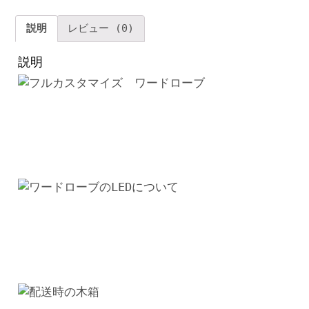
レ
イ
説明
レビュー (0)
ラ
ッ
説明
ク
ア
イ
ア
ン
家
具
本
棚
北
欧
引
き
出
し
付
き