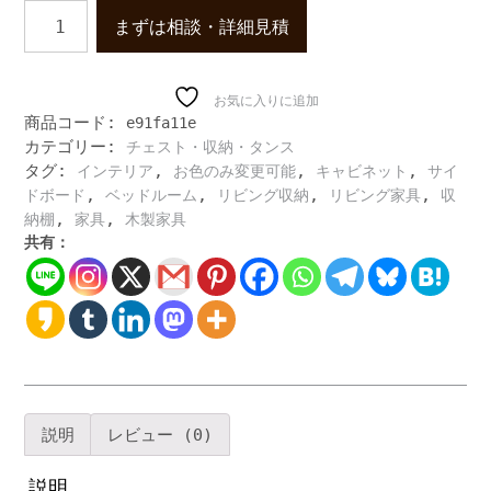
サ
まずは相談・詳細見積
イ
ド
ボ
ー
お気に入りに追加
商品コード:
e91fa11e
ド
カテゴリー:
チェスト・収納・タンス
キ
タグ:
,
,
,
ャ
インテリア
お色のみ変更可能
キャビネット
サイ
ビ
,
,
,
,
ドボード
ベッドルーム
リビング収納
リビング家具
収
ネ
,
,
納棚
家具
木製家具
ッ
共有：
ト
リ
ビ
ン
グ
ボ
ー
ド
説明
レビュー (0)
引
出
説明