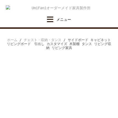
Skip
to
content
ホーム
/
チェスト・収納・タンス
/ サイドボード キャビネット
リビングボード 引出し カスタマイズ 木製棚 タンス リビング収
納 リビング家具