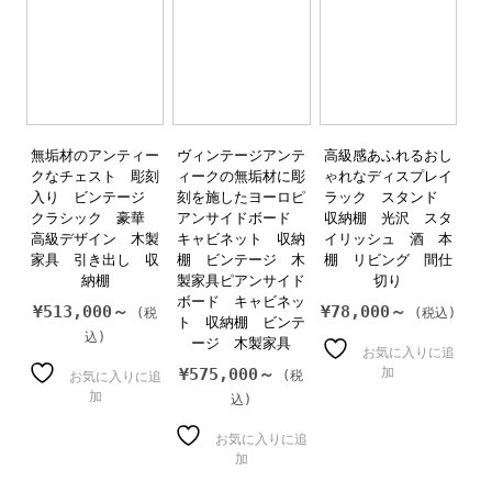
無垢材のアンティー
ヴィンテージアンテ
高級感あふれるおし
クなチェスト 彫刻
ィークの無垢材に彫
ゃれなディスプレイ
入り ビンテージ
刻を施したヨーロピ
ラック スタンド
クラシック 豪華
アンサイドボード
収納棚 光沢 スタ
高級デザイン 木製
キャビネット 収納
イリッシュ 酒 本
家具 引き出し 収
棚 ビンテージ 木
棚 リビング 間仕
納棚
製家具ピアンサイド
切り
ボード キャビネッ
¥
513,000～
¥
78,000～
ト 収納棚 ビンテ
ージ 木製家具
お気に入りに追
¥
575,000～
加
お気に入りに追
加
お気に入りに追
加