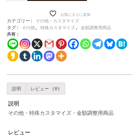
他・
特
殊
お気に入りに追加
カテゴリー:
その他・カスタマイズ
カ
タグ:
,
,
その他
特殊カスタマイズ
金額調整用商品
ス
共有：
タ
マ
イ
ズ・
金
額
調
整
用
説明
レビュー (0)
商
品
説明
個
その他・特殊カスタマイズ・金額調整用商品
レビュー