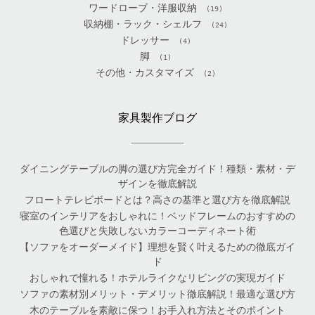
ワードローブ・洋服収納
(19)
収納棚・ラック・シェルフ
(24)
ドレッサー
(4)
脚
(1)
その他・カスタマイズ
(2)
家具製作ブログ
ダイニングテーブルの脚の選び方完全ガイド！種類・素材・デ
ザインを徹底解説
フロートテレビボードとは？高さの基準と選び方を徹底解説
寝室のインテリアをおしゃれに！ベッドフレームのおすすめの
色選びと失敗しないカラーコーディネート術
【ソファをオーダーメイド】理想を賢く叶えるための徹底ガイ
ド
おしゃれで憧れる！ホテルライクなリビングの実現ガイド
ソファの素材別メリット・デメリット徹底解説！最適な選び方
木のテーブルを素敵に保つ！お手入れ方法とそのポイント