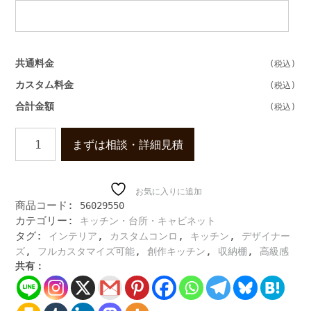
共通料金
カスタム料金
合計金額
高
まずは相談・詳細見積
級
モ
ダ
ン
お気に入りに追加
商品コード:
56029550
ア
カテゴリー:
キッチン・台所・キャビネット
イ
タグ:
,
,
,
ラ
インテリア
カスタムコンロ
キッチン
デザイナー
ン
,
,
,
,
ズ
フルカスタマイズ可能
創作キッチン
収納棚
高級感
ド
共有：
キ
ッ
チ