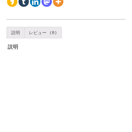
ン
オ
ー
ダ
ー
説明
レビュー (0)
キ
ッ
説明
チ
ン
イ
ン
テ
リ
ア
キ
ャ
ビ
ネ
ッ
ト
カ