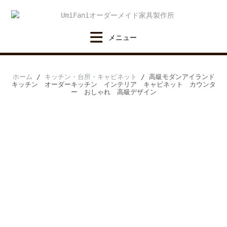
Skip
to
content
ホーム
/
キッチン・台所・キャビネット
/ 高級モダンアイランド
キッチン オーダーキッチン インテリア キャビネット カウンタ
ー おしゃれ 高級デザイン