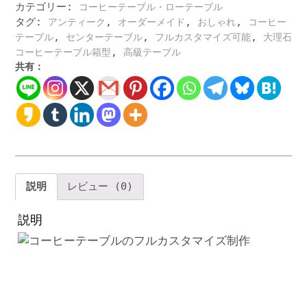
カテゴリー:
コーヒーテーブル・ローテーブル
ー
タグ:
,
,
,
な
アンティーク
オーダーメイド
おしゃれ
コーヒー
コ
,
,
,
テーブル
センターテーブル
フルカスタマイズ可能
大理石
ー
,
コーヒーテーブル箱型
高級テーブル
ヒ
共有：
ー
テ
ー
ブ
ル
デ
ザ
イ
説明
レビュー (0)
ナ
ー
説明
マ
ル
チ
カ
ラ
ー