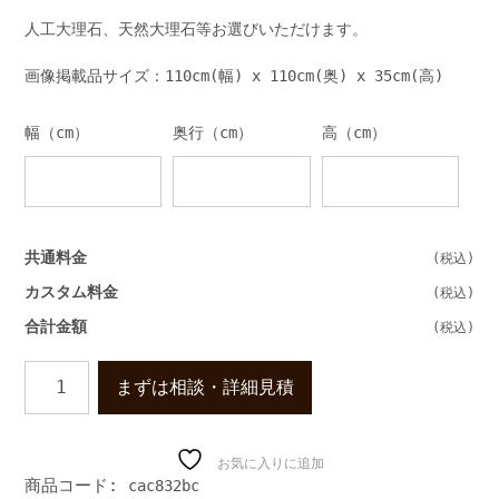
人工大理石、天然大理石等お選びいただけます。
画像掲載品サイズ：110cm(幅) x 110cm(奥) x 35cm(高)
幅（cm）
奥行（cm）
高（cm）
共通料金
カスタム料金
合計金額
ラ
まずは相談・詳細見積
グ
ジ
ュ
ア
お気に入りに追加
商品コード:
cac832bc
リ