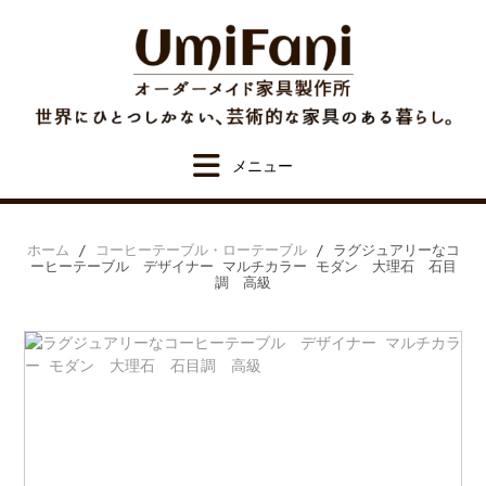
Skip
to
content
ホーム
/
コーヒーテーブル・ローテーブル
/ ラグジュアリーなコ
ーヒーテーブル デザイナー マルチカラー モダン 大理石 石目
調 高級