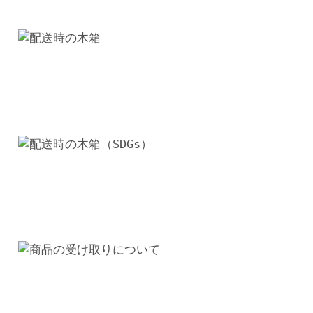
モ
ダ
ン
大
理
石
石
目
調
高
級
個