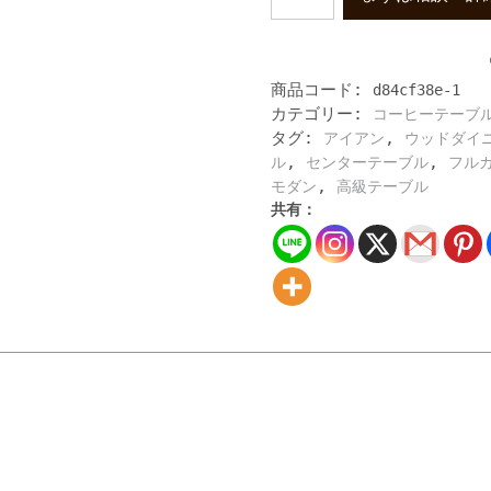
ダ
ン
ス
タ
商品コード:
d84cf38e-1
イ
カテゴリー:
コーヒーテーブ
ル
タグ:
,
の
アイアン
ウッドダイ
リ
,
,
ル
センターテーブル
フル
ビ
,
モダン
高級テーブル
ン
共有：
グ
テ
ー
ブ
ル
ロ
ー
テ
ー
ブ
ル
木