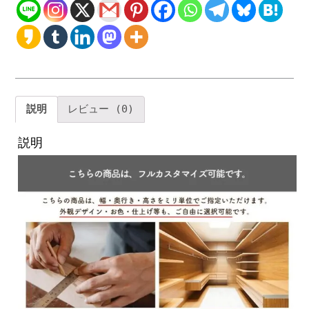
ア
収
納
ク
ロ
ー
ゼ
ッ
説明
レビュー (0)
ト
木
説明
製
ワ
ー
ド
ロ
ー
ブ
引
き
出
し
付