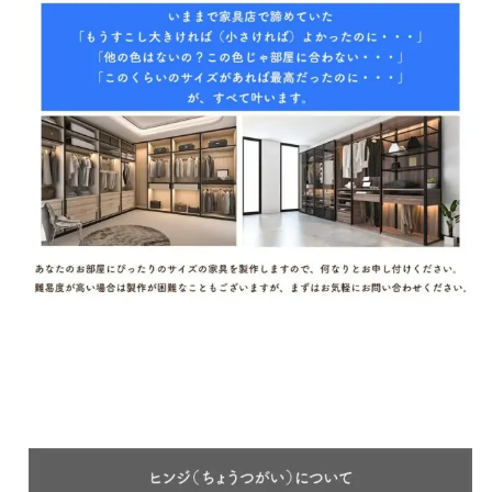
き
ベ
ッ
ド
ル
ー
ム
家
具
高
級
モ
ダ
ン
ス
タ
イ
ル
個