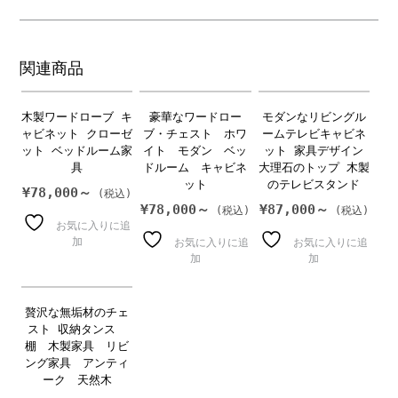
関連商品
木製ワードローブ キ
豪華なワードロー
モダンなリビングル
ャビネット クローゼ
ブ・チェスト ホワ
ームテレビキャビネ
ット ベッドルーム家
イト モダン ベッ
ット 家具デザイン
具
ドルーム キャビネ
大理石のトップ 木製
ット
のテレビスタンド
¥
78,000～
¥
78,000～
¥
87,000～
お気に入りに追
加
お気に入りに追
お気に入りに追
加
加
贅沢な無垢材のチェ
スト 収納タンス
棚 木製家具 リビ
ング家具 アンティ
ーク 天然木