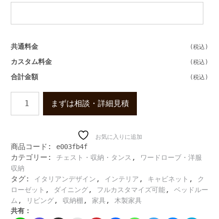
共通料金
カスタム料金
合計金額
イ
まずは相談・詳細見積
タ
リ
ア
ン
お気に入りに追加
商品コード:
e003fb4f
デ
カテゴリー:
,
チェスト・収納・タンス
ワードローブ・洋服
ザ
イ
収納
ン
タグ:
,
,
,
イタリアンデザイン
インテリア
キャビネット
ク
の
,
,
,
ローゼット
ダイニング
フルカスタマイズ可能
ベッドルー
2
,
,
,
,
ム
リビング
収納棚
家具
木製家具
ド
共有：