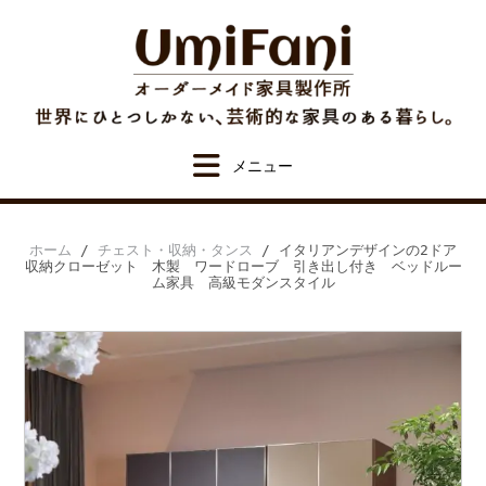
Skip
to
content
ホーム
/
チェスト・収納・タンス
/ イタリアンデザインの2ドア
収納クローゼット 木製 ワードローブ 引き出し付き ベッドルー
ム家具 高級モダンスタイル