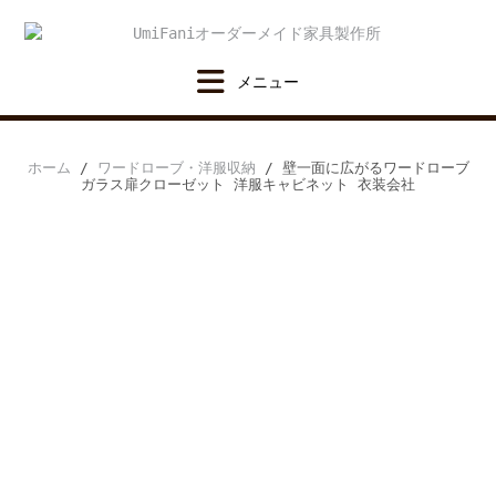
Skip
to
content
ホーム
/
ワードローブ・洋服収納
/ 壁一面に広がるワードローブ
ガラス扉クローゼット 洋服キャビネット 衣装会社