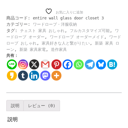
面
に
広
お気に入りに追加
商品コード:
entire wall glass door closet 3
が
カテゴリー:
ワードローブ・洋服収納
る
タグ:
,
,
ワ
チェスト 家具 おしゃれ
フルカスタマイズ可能
ワ
ー
,
,
ードローブ オーダー
ワードローブ オーダーメイド
ワード
ド
,
,
ローブ おしゃれ
家具好きな人と繋がりたい
新築 家具 ロ
ロ
,
,
ーン
新築 家具家電
造作家具
ー
共有：
ブ
ガ
ラ
ス
扉
ク
ロ
ー
説明
レビュー (0)
ゼ
ッ
説明
ト
洋