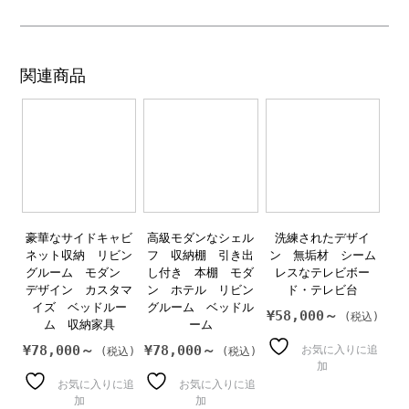
関連商品
豪華なサイドキャビ
高級モダンなシェル
洗練されたデザイ
ネット収納 リビン
フ 収納棚 引き出
ン 無垢材 シーム
グルーム モダン
し付き 本棚 モダ
レスなテレビボー
デザイン カスタマ
ン ホテル リビン
ド・テレビ台
イズ ベッドルー
グルーム ベッドル
¥
58,000～
ム 収納家具
ーム
¥
78,000～
¥
78,000～
お気に入りに追
加
お気に入りに追
お気に入りに追
加
加