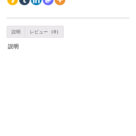
ル
コ
ー
ヒ
ー
説明
レビュー (0)
テ
ー
説明
ブ
ル
モ
ダ
ン
セ
ン
タ
ー
テ
ー
ブ
ル
シ