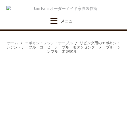
Skip
to
content
ホーム
/
エポキシ・レジン・テーブル
/ リビング用のエポキシ・
レジン・テーブル コーヒーテーブル モダンセンターテーブル シ
ンプル 木製家具