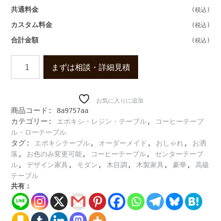
共通料金
カスタム料金
合計金額
リ
まずは相談・詳細見積
ビ
ン
グ
用
お気に入りに追加
商品コード:
8a9757aa
の
カテゴリー:
,
エポキシ・レジン・テーブル
コーヒーテーブ
エ
ポ
ル・ローテーブル
キ
タグ:
,
,
,
エポキシテーブル
オーダーメイド
おしゃれ
お洒
シ・
,
,
,
落
お色のみ変更可能
コーヒーテーブル
センターテーブ
レ
,
,
,
,
,
,
ル
デザイン家具
モダン
木目調
木製家具
豪華
高級
ジ
テーブル
ン・
共有：
テ
ー
ブ