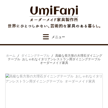
Skip
to
content
ホーム
/
ダイニングテーブル
/ 高級な長方形の大理石ダイニング
テーブル おしゃれなイタリアンレストラン用ダイニングテーブル
オーダーメイド家具