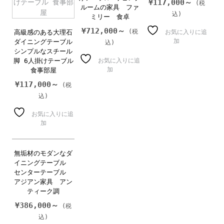
¥
117,000～
ルームの家具 ファ
ミリー 食卓
¥
712,000～
高級感のある大理石
お気に入りに追
加
ダイニングテーブル
シンプルなスチール
脚 6人掛けテーブル
お気に入りに追
加
食事部屋
¥
117,000～
お気に入りに追
加
無垢材のモダンなダ
イニングテーブル
センターテーブル
アジアン家具 アン
ティーク調
¥
386,000～