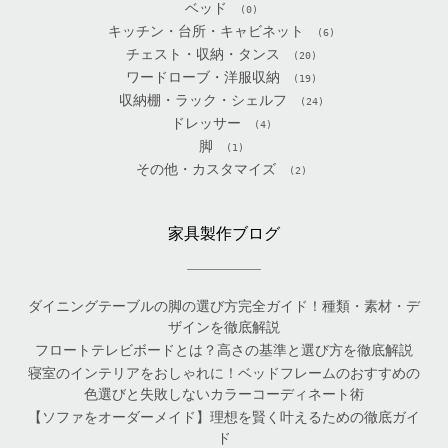
ベッド
(0)
キッチン・台所・キャビネット
(6)
チェスト・収納・タンス
(20)
ワードローブ・洋服収納
(19)
収納棚・ラック・シェルフ
(24)
ドレッサー
(4)
脚
(1)
その他・カスタマイズ
(2)
家具製作ブログ
ダイニングテーブルの脚の選び方完全ガイド！種類・素材・デ
ザインを徹底解説
フロートテレビボードとは？高さの基準と選び方を徹底解説
寝室のインテリアをおしゃれに！ベッドフレームのおすすめの
色選びと失敗しないカラーコーディネート術
【ソファをオーダーメイド】理想を賢く叶えるための徹底ガイ
ド