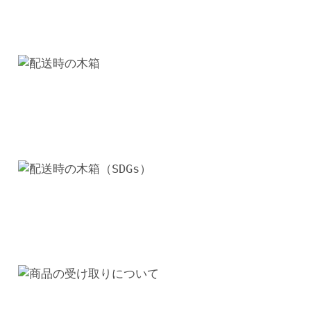
ア
ン
レ
ス
ト
ラ
ン
用
ダ
イ
ニ
ン
グ
テ
ー
ブ
ル
オ
ー
ダ
ー