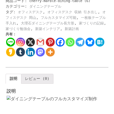
商品コード:
cherry-marble-dining-table (6)
形
カテゴリー:
ダイニングテーブル
の
タグ:
,
,
大
オフィスデスク
オフィスデスク 収納 引き出し
オ
理
,
,
フィスデスク 岡山
フルカスタマイズ可能
一枚板テーブル
石
,
,
,
手入れ
大理石ダイニングテーブル長方形
家づくりの記録
ダ
,
,
家づくり勉強会
新築インテリア
新築計画
イ
共有：
ニ
ン
グ
テ
ー
ブ
ル
お
説明
レビュー (0)
し
ゃ
説明
れ
な
イ
タ
リ