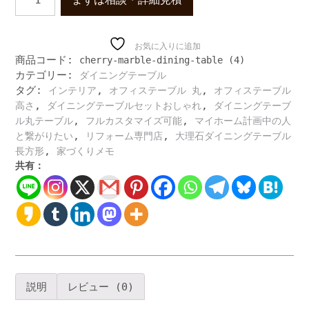
級
な
大
理
お気に入りに追加
商品コード:
cherry-marble-dining-table (4)
石
カテゴリー:
ダイニングテーブル
天
タグ:
,
,
板
インテリア
オフィステーブル 丸
オフィステーブル
の
,
,
高さ
ダイニングテーブルセットおしゃれ
ダイニングテーブ
ダ
,
,
ル丸テーブル
フルカスタマイズ可能
マイホーム計画中の人
イ
,
,
と繋がりたい
リフォーム専門店
大理石ダイニングテーブル
ニ
,
長方形
家づくりメモ
ン
共有：
グ
テ
ー
ブ
ル
脚
が
お
説明
レビュー (0)
し
ゃ