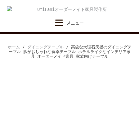
Skip
to
content
ホーム
/
ダイニングテーブル
/ 高級な大理石天板のダイニングテ
ーブル 脚がおしゃれな食卓テーブル ホテルライクなインテリア家
具 オーダーメイド家具 家族向けテーブル