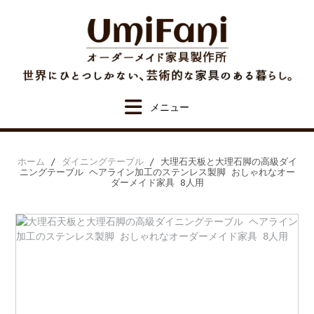
Skip
to
content
ホーム
/
ダイニングテーブル
/ 大理石天板と大理石脚の高級ダイ
ニングテーブル ヘアライン加工のステンレス製脚 おしゃれなオー
ダーメイド家具 8人用