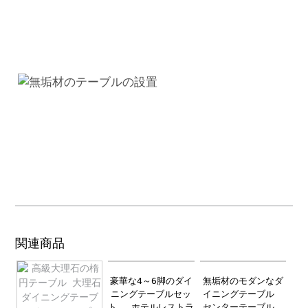
ド
家
具
8
人
用
個
関連商品
豪華な4～6脚のダイ
無垢材のモダンなダ
ニングテーブルセッ
イニングテーブル
ト ホテルレストラ
センターテーブル