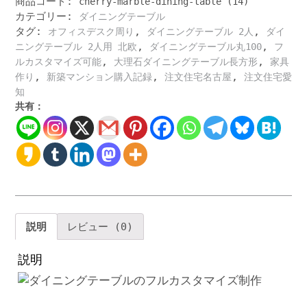
商品コード:
cherry-marble-dining-table (14)
と
カテゴリー:
ダイニングテーブル
大
タグ:
,
,
理
オフィスデスク周り
ダイニングテーブル 2人
ダイ
石
,
,
ニングテーブル 2人用 北欧
ダイニングテーブル丸100
フ
脚
,
,
ルカスタマイズ可能
大理石ダイニングテーブル長方形
家具
の
,
,
,
作り
新築マンション購入記録
注文住宅名古屋
注文住宅愛
高
知
級
共有：
ダ
イ
ニ
ン
グ
テ
ー
ブ
説明
レビュー (0)
ル
ヘ
説明
ア
ラ
イ
ン