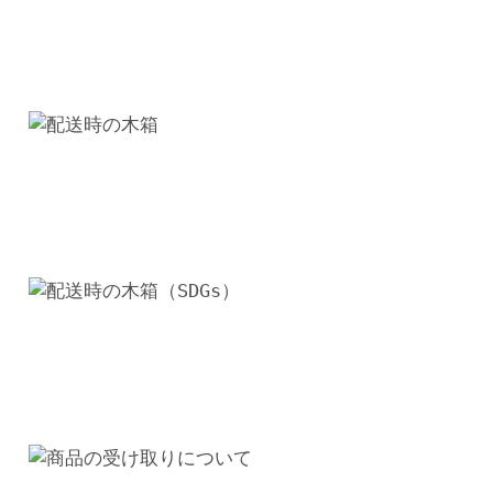
加
工
の
ス
テ
ン
レ
ス
製
脚
お
し
ゃ
れ
な
オ
ー
ダ
ー
メ
イ