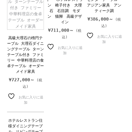
ン 椅子付き 大理
アジアン家具 アン
石 石目調 モダ
ティーク調
ン 猫脚 高級デザ
¥
386,000～
イン
¥
711,000～
お気に入りに追
高級大理石の楕円テ
加
ーブル 大理石ダイニ
お気に入りに追
ングテーブル ターン
加
テーブル付き ファミ
リー 中華料理店の食
卓テーブル オーダー
メイド家具
¥
727,000～
お気に入りに追
加
ホテルレストラン仕
様ダイニングテーブ
ル リビングテーブ