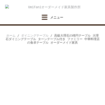
Skip
to
content
ホーム
/
ダイニングテーブル
/ 高級大理石の楕円テーブル 大理
石ダイニングテーブル ターンテーブル付き ファミリー 中華料理店
の食卓テーブル オーダーメイド家具