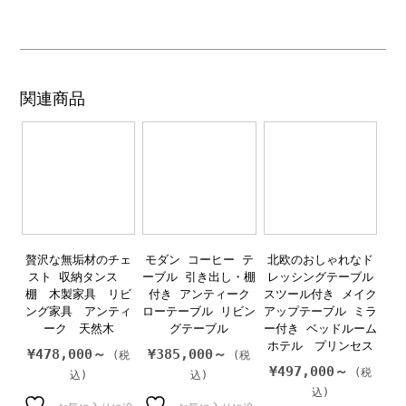
関連商品
贅沢な無垢材のチェ
モダン コーヒー テ
北欧のおしゃれなド
スト 収納タンス
ーブル 引き出し・棚
レッシングテーブル
棚 木製家具 リビ
付き アンティーク
スツール付き メイク
ング家具 アンティ
ローテーブル リビン
アップテーブル ミラ
ーク 天然木
グテーブル
ー付き ベッドルーム
ホテル プリンセス
¥
478,000～
¥
385,000～
¥
497,000～