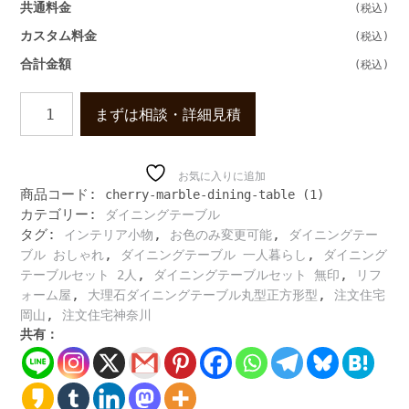
共通料金
カスタム料金
合計金額
高
まずは相談・詳細見積
級
大
理
石
お気に入りに追加
商品コード:
cherry-marble-dining-table (1)
の
カテゴリー:
ダイニングテーブル
楕
タグ:
,
,
円
インテリア小物
お色のみ変更可能
ダイニングテー
テ
,
,
ブル おしゃれ
ダイニングテーブル 一人暮らし
ダイニング
ー
,
,
テーブルセット 2人
ダイニングテーブルセット 無印
リフ
ブ
,
,
ォーム屋
大理石ダイニングテーブル丸型正方形型
注文住宅
ル
,
岡山
注文住宅神奈川
大
共有：
理
石
ダ
イ