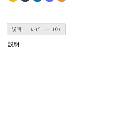
ニ
ン
グ
テ
説明
レビュー (0)
ー
ブ
説明
ル
タ
ー
ン
テ
ー
ブ
ル
付
き
フ
ァ
ミ
リ
ー