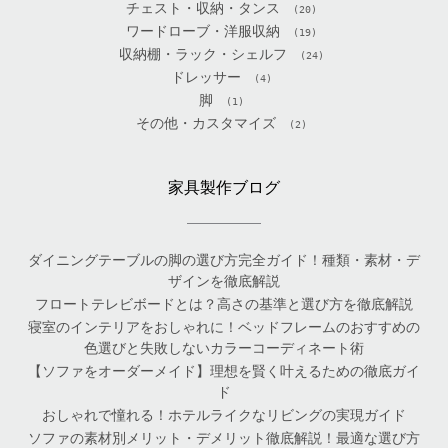
チェスト・収納・タンス
(20)
ワードローブ・洋服収納
(19)
収納棚・ラック・シェルフ
(24)
ドレッサー
(4)
脚
(1)
その他・カスタマイズ
(2)
家具製作ブログ
ダイニングテーブルの脚の選び方完全ガイド！種類・素材・デ
ザインを徹底解説
フロートテレビボードとは？高さの基準と選び方を徹底解説
寝室のインテリアをおしゃれに！ベッドフレームのおすすめの
色選びと失敗しないカラーコーディネート術
【ソファをオーダーメイド】理想を賢く叶えるための徹底ガイ
ド
おしゃれで憧れる！ホテルライクなリビングの実現ガイド
ソファの素材別メリット・デメリット徹底解説！最適な選び方