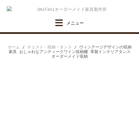
Skip
to
content
ホーム
/
チェスト・収納・タンス
/ ヴィンテージデザインの収納
家具 おしゃれなアンティークワイン収納棚 革製インテリアタンス
オーダーメイド収納