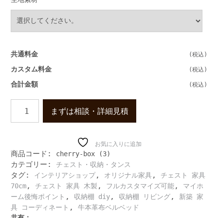
共通料金
カスタム料金
合計金額
ヴ
まずは相談・詳細見積
ィ
ン
テ
ー
お気に入りに追加
商品コード:
cherry-box (3)
ジ
カテゴリー:
チェスト・収納・タンス
デ
タグ:
,
,
ザ
インテリアショップ
オリジナル家具
チェスト 家具
イ
,
,
,
70cm
チェスト 家具 木製
フルカスタマイズ可能
マイホ
ン
,
,
,
ーム後悔ポイント
収納棚 diy
収納棚 リビング
新築 家
の
,
具 コーディネート
牛本革布ベルベッド
収
共有：