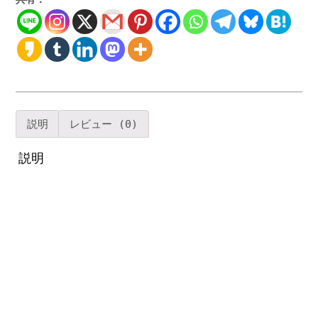
納
家
具
お
し
ゃ
れ
な
説明
レビュー (0)
ア
ン
説明
テ
ィ
ー
ク
ワ
イ
ン
収
納
棚
革